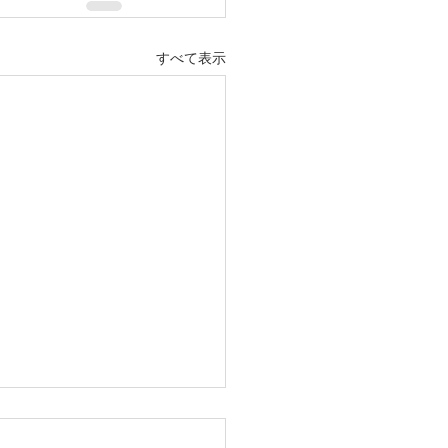
すべて表示
商会グループの一員にな
した。