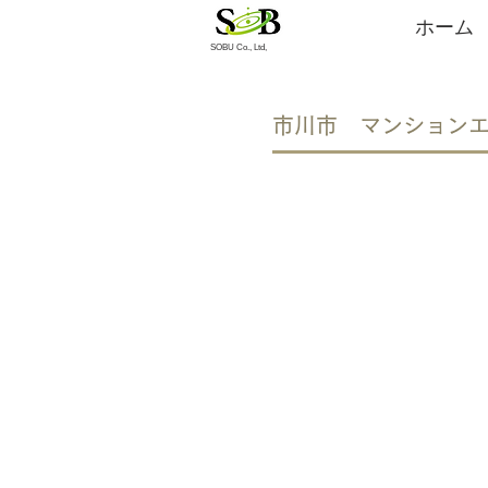
ホーム
​SOBU Co., Ltd,
​市川市 マンション