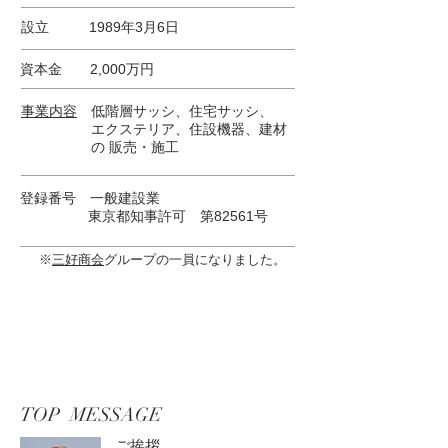
設立 1989年3月6日
​資本金 2,000万円
事業内容
低階層サッシ、住宅サッシ、
エクステリア、住設機器、建材
の 販売・施工
登録番号 一般建設業
東京都知事許可 第82561号
※
三好商会
グループの一員になりました。
TOP ​MESSAGE
ご挨拶